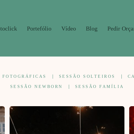
toclick
Portefólio
Vídeo
Blog
Pedir Orç
 FOTOGRÁFICAS
SESSÃO SOLTEIROS
C
SESSÃO NEWBORN
SESSÃO FAMÍLIA