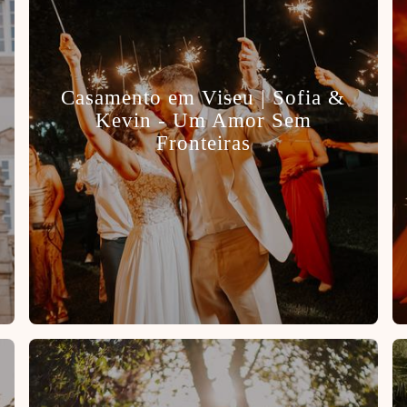
Casamento em Viseu | Sofia &
Kevin - Um Amor Sem
Fronteiras