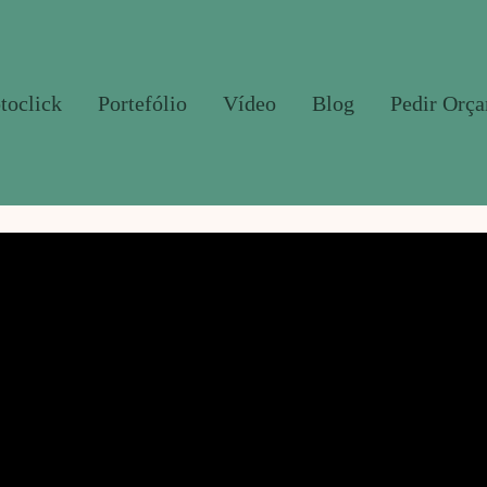
toclick
Portefólio
Vídeo
Blog
Pedir Orç