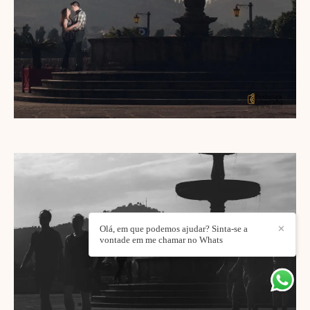
Olá, em que podemos ajudar? Sinta-se a
✕
vontade em me chamar no Whats