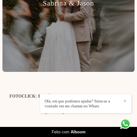
Sabrina & Jason
FOTOCLICK: FOTÓGRAFO DE CASAMENTOS | EVENTOS
| ESTÚDIO
/
CONTACTO
Olá, em que podemos ajudar? Sinta-se a
✕
vontade em me chamar no Whats
Feito com
Alboom