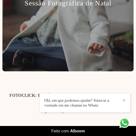
Sessão Fotográfica de Natal
FOTOCLICK: FOTÓGRAFO DE CASAMENTOS | EVENTOS
| ESTÚDIO
/
CONTACTO
Olá, em que podemos ajudar? Sinta-se a
✕
vontade em me chamar no Whats
Feito com
Alboom