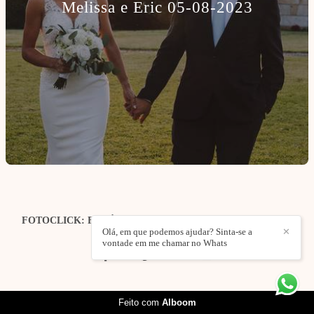
Melissa e Eric 05-08-2023
FOTOCLICK: FOTÓGRAFO DE CASAMENTOS | EVENTOS
| ESTÚDIO
/
CONTACTO
Olá, em que podemos ajudar? Sinta-se a
✕
vontade em me chamar no Whats
Feito com
Alboom