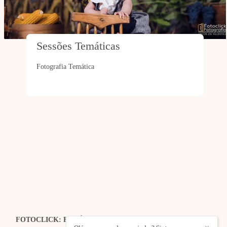
Sessões Temáticas
Fotografia Temática
FOTOCLICK: FOTÓGRAFO DE CASAMENTOS | EVENTOS
| ESTÚDIO
/
CONTACTO