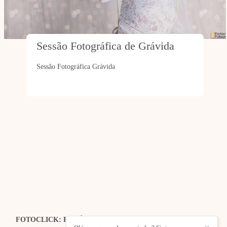
Sessão Fotográfica de Grávida
Sessão Fotográfica Grávida
FOTOCLICK: FOTÓGRAFO DE CASAMENTOS | EVENTOS
| ESTÚDIO
/
CONTACTO