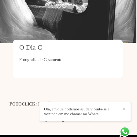
O Dia C
Fotografia de Casamento
FOTOCLICK: FOTÓGRAFO DE CASAMENTOS | EVENTOS
| ESTÚDIO
/
CONTACTO
Olá, em que podemos ajudar? Sinta-se a
✕
vontade em me chamar no Whats